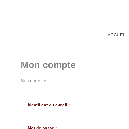
Aller
Obligatoire
Obligatoire
au
contenu
ACCUEIL
Mon compte
Se connecter
Identifiant ou e-mail
*
Mot de passe
*