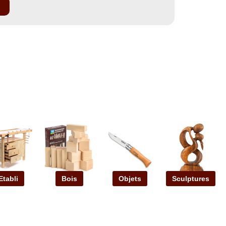
Etabli
Bois
Objets
Sculptures