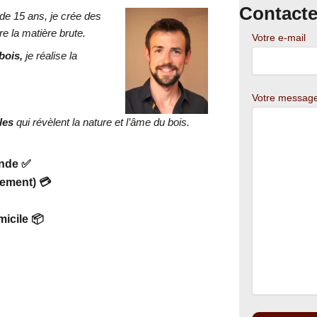
Contact
de 15 ans, je crée des
re la matière brute.
Votre e-mail
bois,
je réalise la
Votre messag
les
qui révèlent la nature et l’âme du bois.
ande ✅
ement) 💳
icile 📦