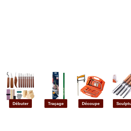
Débuter
Traçage
Découpe
Sculpt