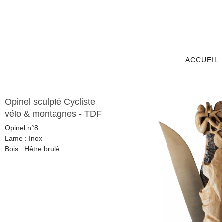
Aller
au
contenu
ACCUEIL
Opinel sculpté Cycliste
vélo & montagnes - TDF
Opinel n°8
Lame : Inox
Bois : Hêtre brulé