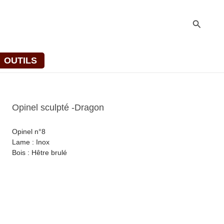
Recher
OUTILS
Opinel sculpté -Dragon
Opinel n°8
Lame : Inox
Bois : Hêtre brulé